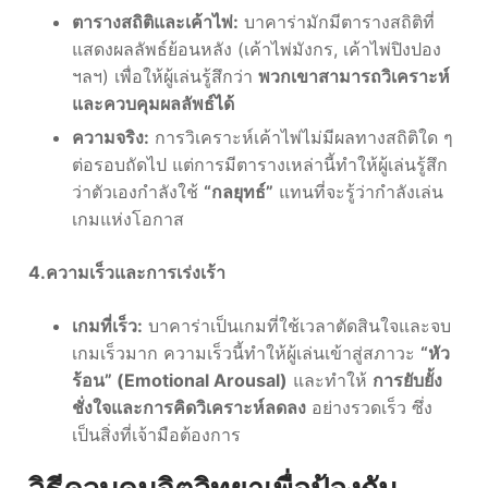
ตารางสถิติและเค้าไพ่:
บาคาร่ามักมีตารางสถิติที่
แสดงผลลัพธ์ย้อนหลัง (เค้าไพ่มังกร, เค้าไพ่ปิงปอง
ฯลฯ) เพื่อให้ผู้เล่นรู้สึกว่า
พวกเขาสามารถวิเคราะห์
และควบคุมผลลัพธ์ได้
ความจริง:
การวิเคราะห์เค้าไพ่ไม่มีผลทางสถิติใด ๆ
ต่อรอบถัดไป แต่การมีตารางเหล่านี้ทำให้ผู้เล่นรู้สึก
ว่าตัวเองกำลังใช้
“กลยุทธ์”
แทนที่จะรู้ว่ากำลังเล่น
เกมแห่งโอกาส
4.ความเร็วและการเร่งเร้า
เกมที่เร็ว:
บาคาร่าเป็นเกมที่ใช้เวลาตัดสินใจและจบ
เกมเร็วมาก ความเร็วนี้ทำให้ผู้เล่นเข้าสู่สภาวะ
“หัว
ร้อน” (Emotional Arousal)
และทำให้
การยับยั้ง
ชั่งใจและการคิดวิเคราะห์ลดลง
อย่างรวดเร็ว ซึ่ง
เป็นสิ่งที่เจ้ามือต้องการ