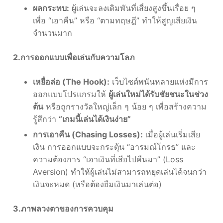
ผลกระทบ:
ผู้เล่นจะลงเดิมพันที่เสี่ยงสูงขึ้นเรื่อย ๆ
เพื่อ “เอาคืน” หรือ “ตามทฤษฎี” ทำให้สูญเสียเงิน
จำนวนมาก
2.การออกแบบเพื่อเล่นกับความโลภ
เหยื่อล่อ (The Hook):
เว็บไซต์พนันหลายแห่งมีการ
ออกแบบโปรแกรมให้
ผู้เล่นใหม่ได้รับชัยชนะในช่วง
ต้น
หรือถูกรางวัลใหญ่เล็ก ๆ น้อย ๆ เพื่อสร้างความ
รู้สึกว่า
“เกมนี้เล่นได้เงินง่าย”
การเอาคืน (Chasing Losses):
เมื่อผู้เล่นเริ่มเสีย
เงิน การออกแบบจะกระตุ้น “อารมณ์โกรธ” และ
ความต้องการ “เอาเงินที่เสียไปคืนมา” (Loss
Aversion) ทำให้ผู้เล่นไม่สามารถหยุดเล่นได้จนกว่า
เงินจะหมด (หรือต้องยืมเงินมาเล่นต่อ)
3.ภาพลวงตาของการควบคุม